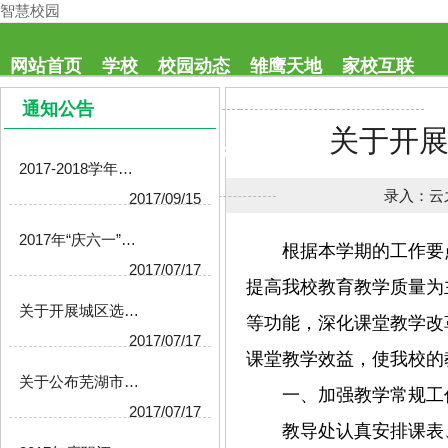
智慧校园
网站首页
学校
校园动态
雏鹰天地
家校互联
通知公告
关于开
教工之家
教育科研
校本资源
智慧校园
2017-2018学年度第二学期教科研 工作总结
录入：
云
2017/09/15
2017年“庆六一”文艺汇演活动方案
根据本学期的工作要
2017/07/17
提高我校教育教学质量为
关于开展城区选调教师意向摸底调查的通知
等功能，深化课堂教学改
2017/07/17
课堂教学效益，使我校的
关于公布芜湖市第七轮初级中学办学水平督导评估结果的通知
一、加强教学常规工
2017/07/17
教导处认真安排课表